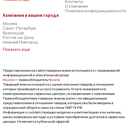
Контакты
О компании
Политика конфиденциальности
Компания в вашем городе
Москва
Санкт-Петербург
Краснодар
Ростов-на-Дону
Нижний Новгород
Показать ещё
Представленные на сайте товарные знаки используются с правомерной
информационной и описательной целью.
Nivona
— правообладатель
Nivona
.
Товарный знак используется с целью описания товаров, в отношении
которых производятся услуги по ремонту. Услуги оказываются в
неавторизованных сервисных центрах, не связанными с компаниями
Правообладателями товарных знаков и/или с ее официальными
представителями в отношении товаров, которые уже были введены в
гражданский оборот в смысле статьи 1487 ГК РФ
Информация о соответствующих моделях и комплектациях и их наличии,
ценах, возможных выгодах и условиях приобретения доступна в сервисных
центрах. Не является публичной офертой.